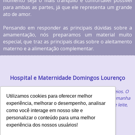
momento seja o mais tranquilo e confortável possível
para ambas as partes, já que ele representa um grande
ato de amor.
Pensando em responder as principais dúvidas sobre a
amamentação, nós preparamos um material muito
especial, que traz as principais dicas sobre o aleitamento
materno e a alimentação complementar.
Hospital e Maternidade Domingos Lourenço
“A amamentação é cercada por muitas dúvidas e receios. O
Utilizamos cookies para oferecer melhor
medo de não conseguir amamentar é o principal, e tamanha
experiência, melhorar o desempenho, analisar
angústia pode interferir diretamente na produção de leite,
como você interage em nosso site e
prejudicando esse momento tão especial.”
personalizar o conteúdo para uma melhor
experiência dos nossos usuários!
BAIXAR E-BOOK